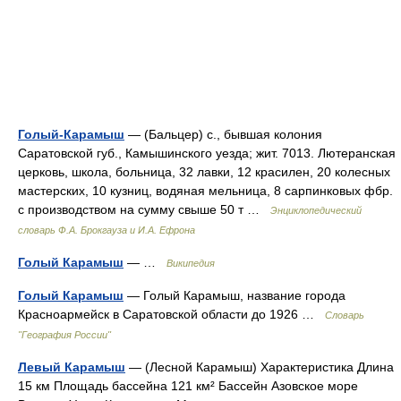
Голый-Карамыш
— (Бальцер) с., бывшая колония
Саратовской губ., Камышинского уезда; жит. 7013. Лютеранская
церковь, школа, больница, 32 лавки, 12 красилен, 20 колесных
мастерских, 10 кузниц, водяная мельница, 8 сарпинковых фбр.
с производством на сумму свыше 50 т …
Энциклопедический
словарь Ф.А. Брокгауза и И.А. Ефрона
Голый Карамыш
— …
Википедия
Голый Карамыш
— Голый Карамыш, название города
Красноармейск в Саратовской области до 1926 …
Словарь
"География России"
Левый Карамыш
— (Лесной Карамыш) Характеристика Длина
15 км Площадь бассейна 121 км² Бассейн Азовское море