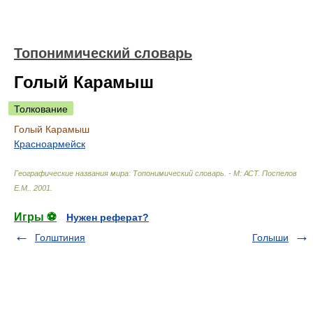
Топонимический словарь
Голый Карамыш
Толкование
Голый Карамыш
Красноармейск
Географические названия мира: Топонимический словарь. - М: АСТ
.
Поспелов
Е.М.
.
2001
.
Игры ⚽
Нужен реферат?
Голштиния
Голыши