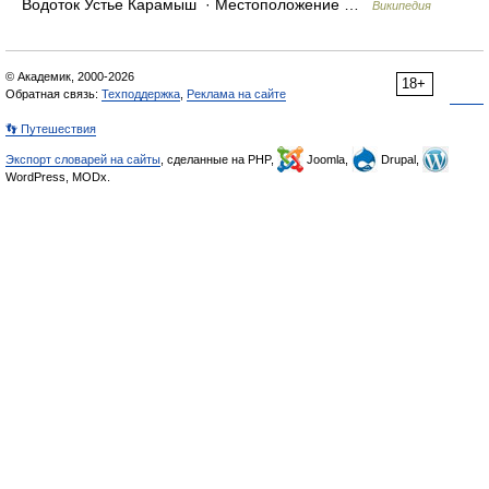
Водоток Устье Карамыш · Местоположение …
Википедия
© Академик, 2000-2026
18+
Обратная связь:
Техподдержка
,
Реклама на сайте
👣 Путешествия
Экспорт словарей на сайты
, сделанные на PHP,
Joomla,
Drupal,
WordPress, MODx.